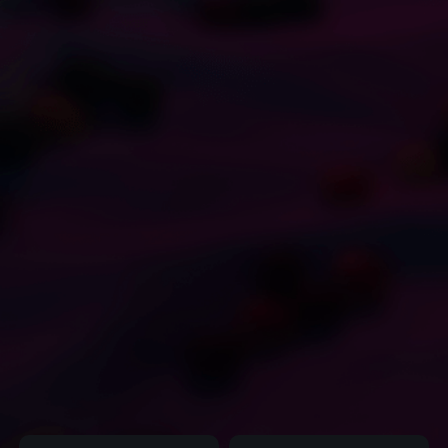
1
Egirl bbc joi for white
boys(白人の男の子のため
のBBCジョイ)
franross
ホーム
FAQ
DMCA
条件
お問合せ