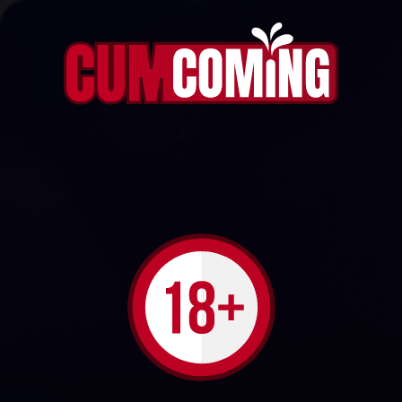
私がオーガズムに達している間、もっと近くに来て、
私に触れて、ベイビー
772
1
フォロー
narjeriam1
Play
Video
0:08