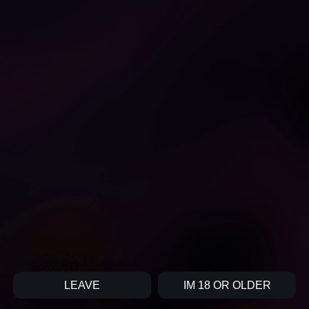
1
18
レッツ・ゲット・リアル・
OnlyFansキューティー・ベ
ダーティー・トゥナイト、
イビー・ヨナがラテックス
ベイビー
スカートとジューシーラン
nysbko
xDiver
ジェリーでソロ
もっと読み込む...
ホーム
FAQ
DMCA
条件
お問合せ
LEAVE
IM 18 OR OLDER
2026 CumComing.com, 不許複製。