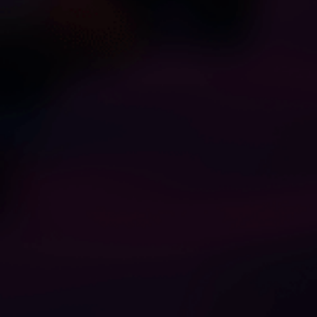
1
1
ドゥー・ユー・ライク・
カム・ヒア・アンド・ギ
ザ・ウェイ・アイ・ルッ
ブ・マイ・ジューシー・ア
ク・ベイビー？センディン
ス・ア・グッド・リック・
s0blaznika1
ot0wwlmsalh
グ・ハーツ
ベイビー