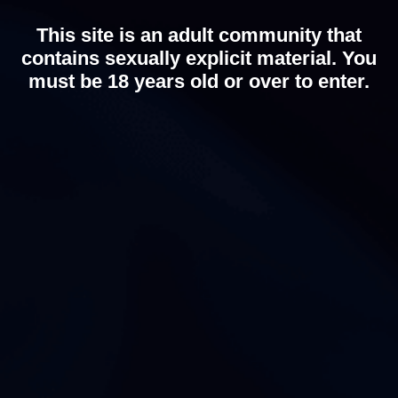
This site is an adult community that
1
0
0
contains sexually explicit material. You
must be 18 years old or over to enter.
CHAT WITH HOT GIRLS
関連投稿
1
1