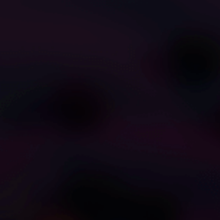
1
1
グッド・モーニング、ベイ
ドゥ・ユー・ライク・マ
ビー...レット・ミー・ミル
イ・ビッグ・ソフト・ピロ
ク・ユー・ナイス・アン
ーズ、ベイビー？
enikeano
Xtrade64
ド・スロー
1
1
カム・ファック・マイ・タ
ワイルド・ライド・エン
イト・アス・ベイビー
ズ・ウィズ・ア・ニュー・
ベイビー・ママ
prostojek
narjeriam1