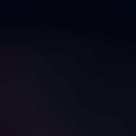
全てを見せるよダディ—も
アイ・ワナ・ライド・ユ
っと近くに来て
ー・スロー・アンド・メイ
ク・ユー・ベッグ・ベイビ
sailor69
mahani206
ー
1
1
こんな風にあなたのペニス
シャワー後で私を舐めた
を扱える、ベイビー？
い、ベイビー？
MyART
azhippy
ADVERTISEMENT