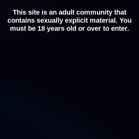
This site is an adult community that
contains sexually explicit material. You
must be 18 years old or over to enter.
9
1
Hack camera
hack camera
darshpuri
ddenat